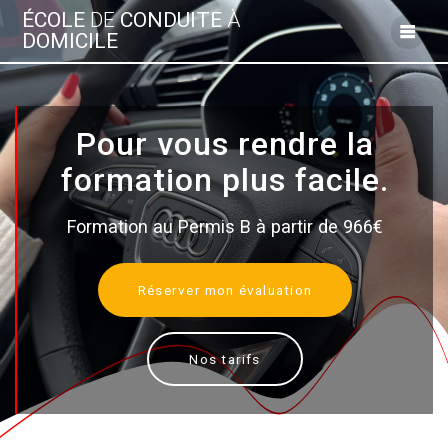
Skip
ÉCOLE
DE
CONDUITE
À
to
DOMICILE
content
Pour vous rendre la
formation plus facile.
Formation au Permis B à partir de 966€
Réserver mon évaluation
Nos tarifs