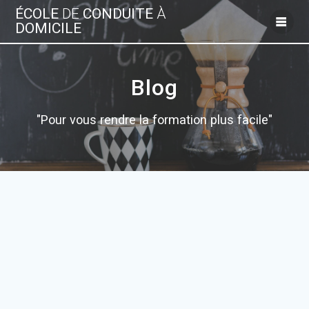
Skip
ÉCOLE
DE
CONDUITE
À
to
DOMICILE
content
Blog
"Pour vous rendre la formation plus facile"